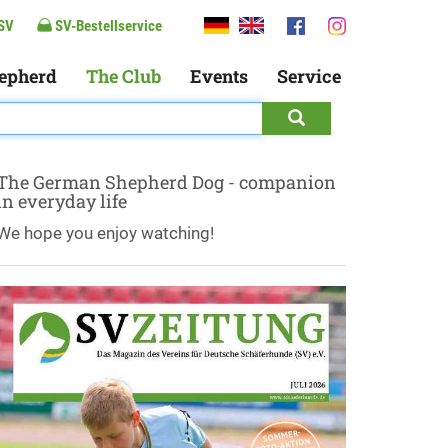
SV
SV-Bestellservice
epherd
The Club
Events
Service
The German Shepherd Dog - companion
in everyday life
We hope you enjoy watching!