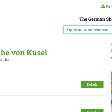
MY 
The German Sh
ähe von Kusel
funden
Details