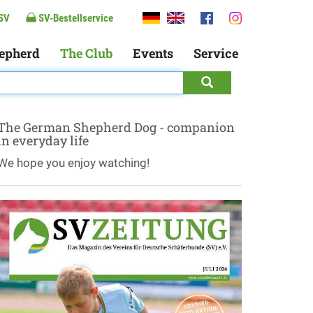
SV
SV-Bestellservice
epherd
The Club
Events
Service
The German Shepherd Dog - companion
in everyday life
We hope you enjoy watching!