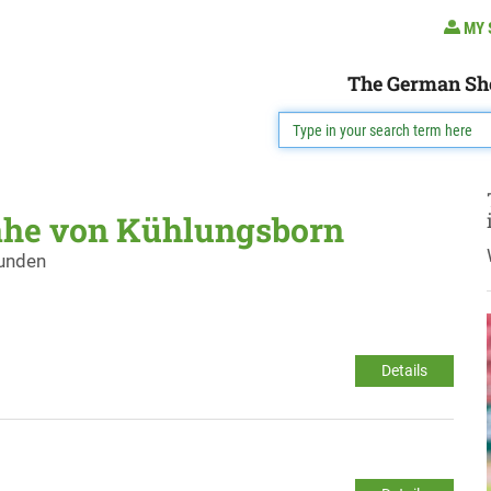
MY 
The German Sh
ähe von Kühlungsborn
funden
Details