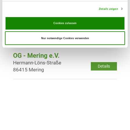
Details
86391 Stadtbergen
Details zeigen
OG - Königsbrunn e.V.
Cookies zulassen
Lechfeldgraben 1
Details
86343 Königsbrunn
Nur notwendige Cookies verwenden
OG - Mering e.V.
Hermann-Löns-Straße
Details
86415 Mering