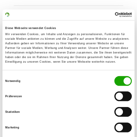
OG - Gersthofen e.V.
Unterer Auweg 10 1/2
Details
Diese Webseite verwendet Cookies
86169 Augsburg
Wir verwenden Cookies, um Inhalte und Anzeigen zu personalisieren, Funktionen für
soziale Medien anbieten zu können und die Zugriffe auf unsere Website zu analysieren.
Außerdem geben wir Informationen zu Ihrer Verwendung unserer Website an unsere
OG - Schwabmünchen
Partner für soziale Medien, Werbung und Analysen weiter. Unsere Partner führen diese
Informationen möglicherweise mit weiteren Daten zusammen, die Sie ihnen bereitgestellt
Schwabegger Straße 40
haben oder die sie im Rahmen Ihrer Nutzung der Dienste gesammelt haben. Sie geben
Details
Einwilligung zu unseren Cookies, wenn Sie unsere Webseite weiterhin nutzen.
86830 Schwabmünchen-
Wertachau
Einwilligungsauswahl
Notwendig
OG - Augsburg 1902 e.V.
Präferenzen
Wasenmeisterweg
Details
86199 Augsburg
Statistiken
OG - Stadtbergen
Marketing
Beim Ziegelstadel