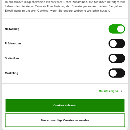
Details
Informationen möglicherweise mit weiteren Daten zusammen, die Sie ihnen bereitgestellt
12529 Schönefeld-Kleinziethen
haben oder die sie im Rahmen Ihrer Nutzung der Dienste gesammelt haben. Sie geben
Einwilligung zu unseren Cookies, wenn Sie unsere Webseite weiterhin nutzen.
OG - Buckow-Neukölln
Einwilligungsauswahl
Notwendig
Töpchiner Weg 99-107
Details
12349 Berlin
Präferenzen
OG - Berlin-Süd
Statistiken
Kienitzberg 42
Details
15831 Mahlow
Marketing
OG - Eichwalde
Details zeigen
Hirtenfließ
Details
12527 Berlin
Cookies zulassen
Nur notwendige Cookies verwenden