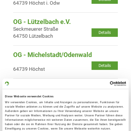
64739 Höchst i. Odw
OG - Lützelbach e.V.
Seckmeuerer Straße
Details
64750 Lützelbach
OG - Michelstadt/Odenwald
Details
64739 Höchst
OG - Faulbach/Main
Am Schindanger
Diese Webseite verwendet Cookies
Details
97906 Faulbach
Wir verwenden Cookies, um Inhalte und Anzeigen zu personalisieren, Funktionen für
soziale Medien anbieten zu können und die Zugriffe auf unsere Website zu analysieren.
Außerdem geben wir Informationen zu Ihrer Verwendung unserer Website an unsere
Partner für soziale Medien, Werbung und Analysen weiter. Unsere Partner führen diese
OG - Großostheim
Informationen möglicherweise mit weiteren Daten zusammen, die Sie ihnen bereitgestellt
haben oder die sie im Rahmen Ihrer Nutzung der Dienste gesammelt haben. Sie geben
Untere Stockstädter Str. 50
Einwilligung zu unseren Cookies, wenn Sie unsere Webseite weiterhin nutzen.