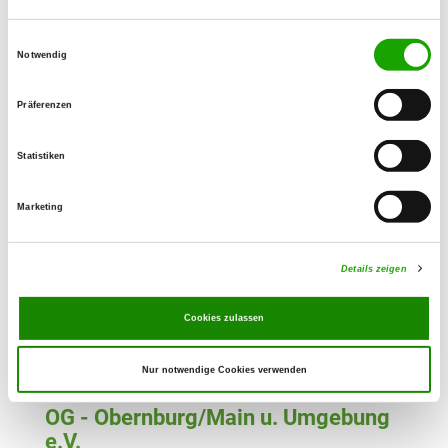
Details
63762 Großostheim
Einwilligungsauswahl
Notwendig
OG - Miltenberg e.V.
Hartungstr.
Präferenzen
Details
63897 Miltenberg-Breitendiel
Statistiken
OG - Mömlingen 70 e.V.
Marketing
Bundesstr. 426
Details
63853 Mömlingen
Details zeigen
OG - Obernau/Main u. Umgebung
Cookies zulassen
Wiesenau 96
Details
63743 Aschaffenburg-Obernau
Nur notwendige Cookies verwenden
OG - Obernburg/Main u. Umgebung
e.V.