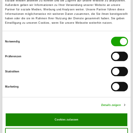
soziale Medien anbieten zu können und die Zugriffe auf unsere Website zu analysieren.
Außerdem geben wir Informationen zu Ihrer Verwendung unserer Website an unsere
Partner für soziale Medien, Werbung und Analysen weiter. Unsere Partner führen diese
OG - Straelen-Zand/Ndrrhn.
Informationen möglicherweise mit weiteren Daten zusammen, die Sie ihnen bereitgestellt
haben oder die sie im Rahmen Ihrer Nutzung der Dienste gesammelt haben. Sie geben
Sanger Weg 8
Einwilligung zu unseren Cookies, wenn Sie unsere Webseite weiterhin nutzen.
Details
47638 Straelen
Einwilligungsauswahl
Notwendig
OG - Straelen/Ndrrh.
Am Reitplatz 25
Präferenzen
Details
47638 Straelen
Statistiken
OG - Veen e.V.
Marketing
Hockender Str. 5 A
Details
46519 Alpen-Veen
Details zeigen
OG - Xanten/Rhld.
Cookies zulassen
Fürstenberg 15
Details
46509 Xanten