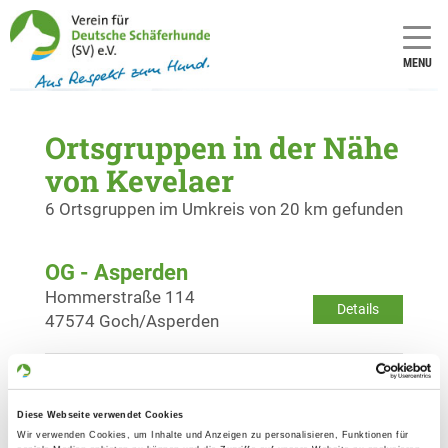
MENU
Ortsgruppen in der Nähe
von Kevelaer
6 Ortsgruppen im Umkreis von 20 km gefunden
OG - Asperden
Hommerstraße 114
Details
47574 Goch/Asperden
OG - Goch/Rhld. e.V.
Nierswanderweg
Diese Webseite verwendet Cookies
Details
47574 Goch
Wir verwenden Cookies, um Inhalte und Anzeigen zu personalisieren, Funktionen für