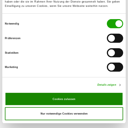
haben oder die sie im Rahmen Ihrer Nutzung der Dienste gesammelt haben. Sie geben
Einwilligung zu unseren Cookies, wenn Sie unsere Webseite weiterhin nutzen.
OG - Oberkirch i.R.Baden
Einwilligungsauswahl
Butschbacher Str. 48 B
Notwendig
Details
77704 Oberkirch
Präferenzen
OG - Ortenberg/Baden
Allmendgrün
Statistiken
Details
77799 Ortenberg
Marketing
OG - Urloffen/Baden
Gewerbestr. 1
Details zeigen
Details
77767 Appenweier-Urloffen
Cookies zulassen
Nur notwendige Cookies verwenden