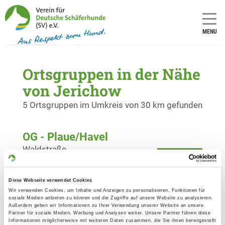
MENU
Ortsgruppen in der Nähe
von Jerichow
5 Ortsgruppen im Umkreis von 30 km gefunden
OG - Plaue/Havel
Waldstraße
Details
14774 Plaue/Havel
Diese Webseite verwendet Cookies
OG - Rathenow
Wir verwenden Cookies, um Inhalte und Anzeigen zu personalisieren, Funktionen für
soziale Medien anbieten zu können und die Zugriffe auf unsere Website zu analysieren.
Am Hundeplatz
Außerdem geben wir Informationen zu Ihrer Verwendung unserer Website an unsere
Details
Partner für soziale Medien, Werbung und Analysen weiter. Unsere Partner führen diese
14712 Rathenow
Informationen möglicherweise mit weiteren Daten zusammen, die Sie ihnen bereitgestellt