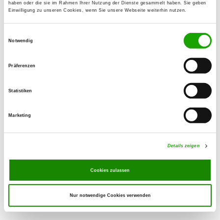
haben oder die sie im Rahmen Ihrer Nutzung der Dienste gesammelt haben. Sie geben
Einwilligung zu unseren Cookies, wenn Sie unsere Webseite weiterhin nutzen.
OG - Tangermünde
Einwilligungsauswahl
Schwarzer Weg 3
Notwendig
Details
39590 Tangermünde
Präferenzen
OG - Göttlin
Schollener Strasse
Statistiken
Details
14712 Röthenow-Göttlin
Marketing
OG - Tangermünder Elbbrücke
Arneburgerstr. 34 H
Details zeigen
Details
39590 Tangermünde
Cookies zulassen
Nur notwendige Cookies verwenden