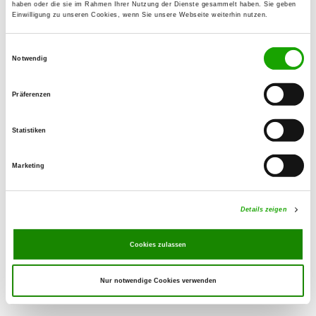
haben oder die sie im Rahmen Ihrer Nutzung der Dienste gesammelt haben. Sie geben
Einwilligung zu unseren Cookies, wenn Sie unsere Webseite weiterhin nutzen.
OG - Donaueschingen
Einwilligungsauswahl
Im Sickenbühl
Notwendig
Details
78166 Donaueschingen
Präferenzen
OG - Tengen e.V.
Bücken 1
Statistiken
Details
78250 Tengen
Marketing
OG - Villingen/Schwarzwald
Roggenbachstr. 7
Details zeigen
Details
78050 Villingen-Schwenningen
Cookies zulassen
Nur notwendige Cookies verwenden