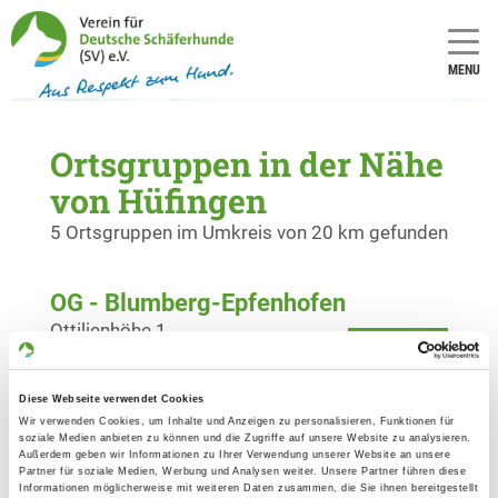
MENU
Ortsgruppen in der Nähe
von Hüfingen
5 Ortsgruppen im Umkreis von 20 km gefunden
OG - Blumberg-Epfenhofen
Ottilienhöhe 1
Details
78176 Blumberg
Diese Webseite verwendet Cookies
OG - Bonndorf e.V.
Wir verwenden Cookies, um Inhalte und Anzeigen zu personalisieren, Funktionen für
soziale Medien anbieten zu können und die Zugriffe auf unsere Website zu analysieren.
Am Lindenbuck 16
Außerdem geben wir Informationen zu Ihrer Verwendung unserer Website an unsere
Details
Partner für soziale Medien, Werbung und Analysen weiter. Unsere Partner führen diese
79848 Bonndorf
Informationen möglicherweise mit weiteren Daten zusammen, die Sie ihnen bereitgestellt