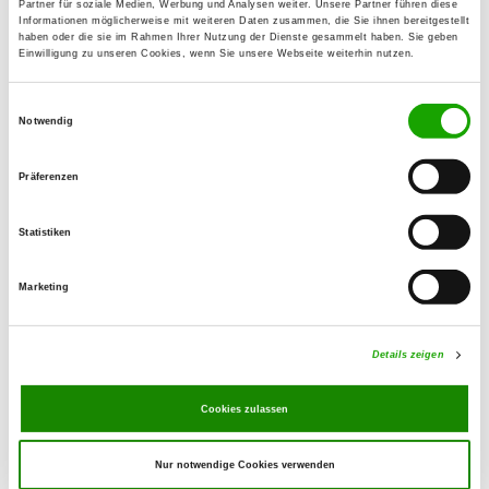
Details
Partner für soziale Medien, Werbung und Analysen weiter. Unsere Partner führen diese
52428 Jülich
Informationen möglicherweise mit weiteren Daten zusammen, die Sie ihnen bereitgestellt
haben oder die sie im Rahmen Ihrer Nutzung der Dienste gesammelt haben. Sie geben
Einwilligung zu unseren Cookies, wenn Sie unsere Webseite weiterhin nutzen.
OG - Niederbardenberg
Einwilligungsauswahl
Jüderstraße
Notwendig
Details
52134 Herzogenrath /
Niederbardenberg
Präferenzen
OG - Richterich
Statistiken
Grünenthaler Str.
Details
52072 Aachen-Richterich
Marketing
OG - Siersdorf
Details zeigen
L50
Details
52457 Aldenhoven-Siersdorf
Cookies zulassen
Nur notwendige Cookies verwenden
OG - Übach-Palenberg