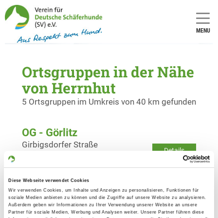
MENU
Ortsgruppen in der Nähe
von Herrnhut
5 Ortsgruppen im Umkreis von 40 km gefunden
OG - Görlitz
Girbigsdorfer Straße
Details
02826 Görlitz
Diese Webseite verwendet Cookies
OG - Niesky/See e.V.
Wir verwenden Cookies, um Inhalte und Anzeigen zu personalisieren, Funktionen für
Petershainerstr
soziale Medien anbieten zu können und die Zugriffe auf unsere Website zu analysieren.
Details
Außerdem geben wir Informationen zu Ihrer Verwendung unserer Website an unsere
02906 Niesky-See
Partner für soziale Medien, Werbung und Analysen weiter. Unsere Partner führen diese