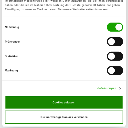
Informationen möglicherweise mit weiteren Daten zusammen, die Sie ihnen bereitgestellt
haben oder die sie im Rahmen Ihrer Nutzung der Dienste gesammelt haben. Sie geben
Einwilligung zu unseren Cookies, wenn Sie unsere Webseite weiterhin nutzen.
OG - Neugersdorf e.V.
Ringstrasse 4
Einwilligungsauswahl
Details
02727 Neugersdorf
Notwendig
Präferenzen
OG - Hohwald-Berthelsdorf
Am Fuchsberg
Statistiken
Details
01844 Neustadt OT Berthelsdorf
Marketing
OG - HSV Reichenbach/Oberlausitz
e.V.
Details zeigen
Nieskyer Str. 31
Details
02894 Reichenbach
Cookies zulassen
Nur notwendige Cookies verwenden