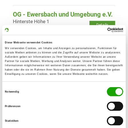
OG - Ewersbach und Umgebung e.V.
Hinterste Höhe 1
Details
35708 Haiger-Weidelbach
Diese Webseite verwendet Cookies
OG - Haiger und Umgebung
Wir verwenden Cookies, um Inhalte und Anzeigen zu personalisieren, Funktionen für
Horstraße (zum Haigerfeld)
soziale Medien anbieten zu können und die Zugriffe auf unsere Website zu analysieren.
Details
Außerdem geben wir Informationen zu Ihrer Verwendung unserer Website an unsere
35708 Haiger
Partner für soziale Medien, Werbung und Analysen weiter. Unsere Partner führen diese
Informationen möglicherweise mit weiteren Daten zusammen, die Sie ihnen bereitgestellt
haben oder die sie im Rahmen Ihrer Nutzung der Dienste gesammelt haben. Sie geben
Einwilligung zu unseren Cookies, wenn Sie unsere Webseite weiterhin nutzen.
OG - Leun/Lahn
Auf dem Küppel
Einwilligungsauswahl
Details
35638 Leun
Notwendig
Präferenzen
OG - Oranier Frohnhausen
Im Steinwald 1
Statistiken
Details
35684 Dillenburg-Frohnhausen