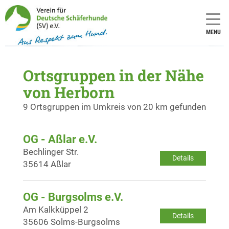
MENU
Ortsgruppen in der Nähe
von Herborn
9 Ortsgruppen im Umkreis von 20 km gefunden
OG - Aßlar e.V.
Bechlinger Str.
Details
35614 Aßlar
OG - Burgsolms e.V.
Am Kalkküppel 2
Details
35606 Solms-Burgsolms