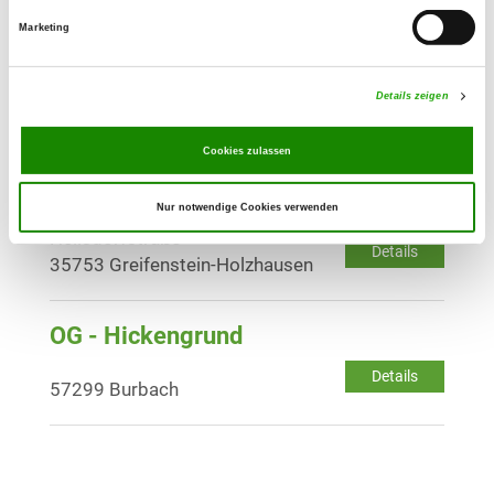
Marketing
OG - Hirzenhain
Auf der Hubalz, Bei den
Details zeigen
Details
Windmühlen, Flur 6
35713 Eschenbrug-Hirzenhain
Cookies zulassen
OG - Holzhausen
Nur notwendige Cookies verwenden
Hellsdorfstraße
Details
35753 Greifenstein-Holzhausen
OG - Hickengrund
Details
57299 Burbach