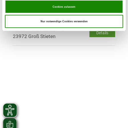
Passau
Cookies zulassen
OG - Wismar-Umland e.V.
Nur notwendige Cookies verwenden
An der Wirtschaftsstr. 5
Details
23972 Groß Stieten