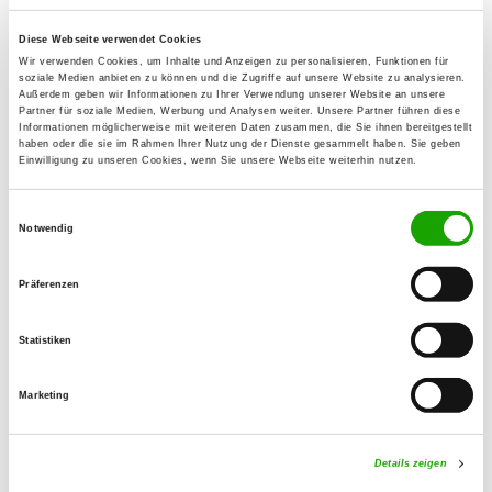
Diese Webseite verwendet Cookies
OG - Kiel-Vieburg
Wir verwenden Cookies, um Inhalte und Anzeigen zu personalisieren, Funktionen für
Meimersdorfer Moor 30
soziale Medien anbieten zu können und die Zugriffe auf unsere Website zu analysieren.
Details
Außerdem geben wir Informationen zu Ihrer Verwendung unserer Website an unsere
24145 Kiel
Partner für soziale Medien, Werbung und Analysen weiter. Unsere Partner führen diese
Informationen möglicherweise mit weiteren Daten zusammen, die Sie ihnen bereitgestellt
haben oder die sie im Rahmen Ihrer Nutzung der Dienste gesammelt haben. Sie geben
Einwilligung zu unseren Cookies, wenn Sie unsere Webseite weiterhin nutzen.
OG - Preetz e.V.
Postfelder Weg
Einwilligungsauswahl
Details
24211 Preetz
Notwendig
Präferenzen
OG - Ratekau
Hohenliethweg
Statistiken
Details
23626 Ratekau
Marketing
OG - HSV - Selent
Details zeigen
Details
24238 Martensrade-Wittenberger