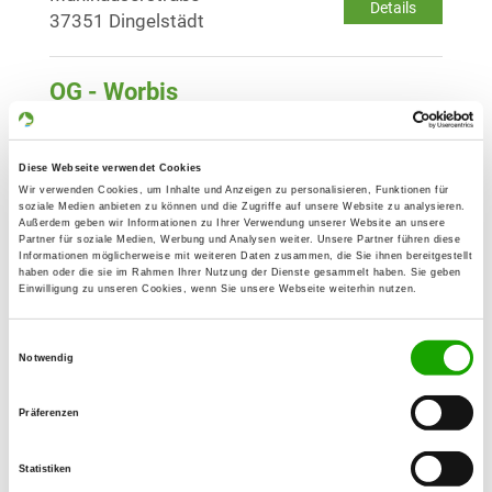
Details
37351 Dingelstädt
OG - Worbis
Bodenfeldstraße 14
Details
37339 Leinefelde-Worbis
Diese Webseite verwendet Cookies
Wir verwenden Cookies, um Inhalte und Anzeigen zu personalisieren, Funktionen für
soziale Medien anbieten zu können und die Zugriffe auf unsere Website zu analysieren.
OG - Berlingerode-Teistungen
Außerdem geben wir Informationen zu Ihrer Verwendung unserer Website an unsere
Mittelhof
Partner für soziale Medien, Werbung und Analysen weiter. Unsere Partner führen diese
Details
Informationen möglicherweise mit weiteren Daten zusammen, die Sie ihnen bereitgestellt
37339 Berlingerode
haben oder die sie im Rahmen Ihrer Nutzung der Dienste gesammelt haben. Sie geben
Einwilligung zu unseren Cookies, wenn Sie unsere Webseite weiterhin nutzen.
OG - Breitenholz
Einwilligungsauswahl
Notwendig
Waldstr. 2
Details
37327 Breitenholz
Präferenzen
OG - Hundeshagen/Lindenberg
Statistiken
Hermerthal 5