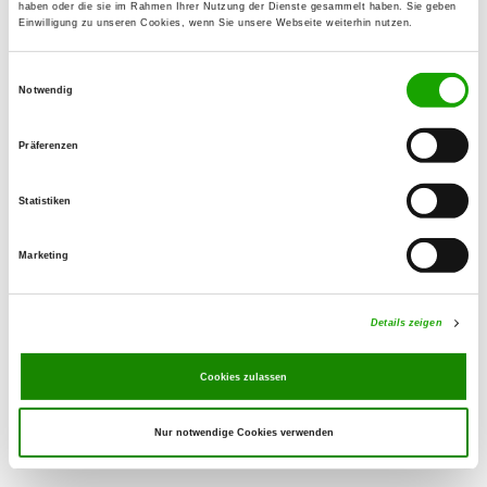
haben oder die sie im Rahmen Ihrer Nutzung der Dienste gesammelt haben. Sie geben
Einwilligung zu unseren Cookies, wenn Sie unsere Webseite weiterhin nutzen.
OG - Heubach
Einwilligungsauswahl
Reutersbrunner Weg
Notwendig
Details
96106 Ebern-Sandhof
Präferenzen
OG - Schweinfurt e.V.
Euerbacher Str. 100
Statistiken
Details
97424 Schweinfurt
Marketing
OG - Zeil a. Main
Am Setzbach
Details zeigen
Details
97475 Zeil am Main
Cookies zulassen
Nur notwendige Cookies verwenden