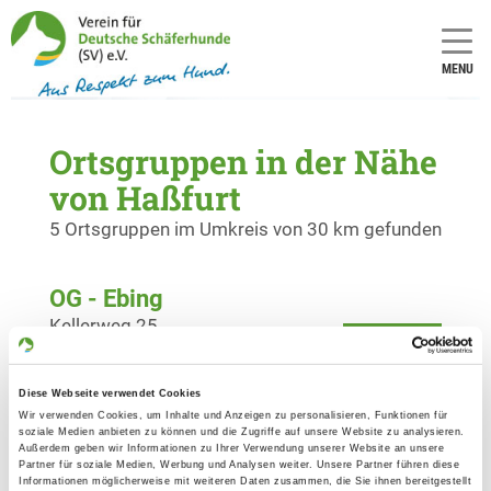
MENU
Ortsgruppen in der Nähe
von Haßfurt
5 Ortsgruppen im Umkreis von 30 km gefunden
OG - Ebing
Kellerweg 25
Details
96179 Rattelsdorf-Ebing
Diese Webseite verwendet Cookies
OG - Ermershausen
Wir verwenden Cookies, um Inhalte und Anzeigen zu personalisieren, Funktionen für
soziale Medien anbieten zu können und die Zugriffe auf unsere Website zu analysieren.
Sportplatzweg
Außerdem geben wir Informationen zu Ihrer Verwendung unserer Website an unsere
Details
Partner für soziale Medien, Werbung und Analysen weiter. Unsere Partner führen diese
96126 Ermershausen
Informationen möglicherweise mit weiteren Daten zusammen, die Sie ihnen bereitgestellt