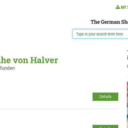
MY 
The German Sh
ähe von Halver
efunden
Details