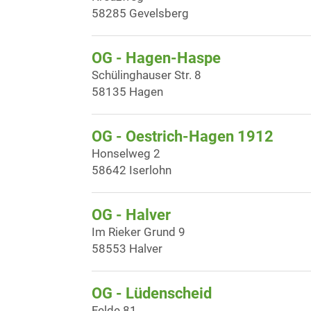
58285 Gevelsberg
OG - Hagen-Haspe
Schülinghauser Str. 8
58135 Hagen
OG - Oestrich-Hagen 1912
Honselweg 2
58642 Iserlohn
OG - Halver
Im Rieker Grund 9
58553 Halver
OG - Lüdenscheid
Felde 81