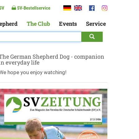
SV
SV-Bestellservice
epherd
The Club
Events
Service
The German Shepherd Dog - companion
in everyday life
We hope you enjoy watching!