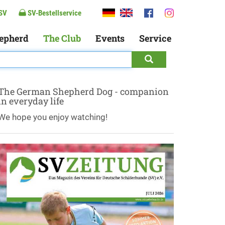
SV
SV-Bestellservice
epherd
The Club
Events
Service
The German Shepherd Dog - companion
in everyday life
We hope you enjoy watching!