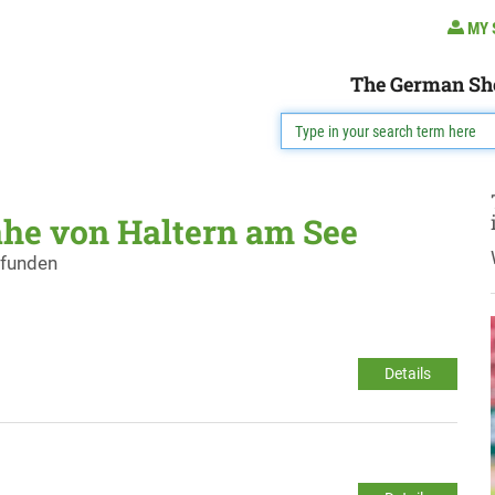
MY 
The German Sh
ähe von Haltern am See
efunden
Details