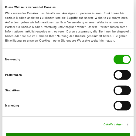
Diese Webseite verwendet Cookies
OG - Elbtalaue
Wir verwenden Cookies, um Inhalte und Anzeigen zu personalisieren, Funktionen für
soziale Medien anbieten zu können und die Zugriffe auf unsere Website zu analysieren.
Breeser Weg
Außerdem geben wir Informationen zu Ihrer Verwendung unserer Website an unsere
Details
Partner für soziale Medien, Werbung und Analysen weiter. Unsere Partner führen diese
29451 Dannenberg
Informationen möglicherweise mit weiteren Daten zusammen, die Sie ihnen bereitgestellt
haben oder die sie im Rahmen Ihrer Nutzung der Dienste gesammelt haben. Sie geben
Einwilligung zu unseren Cookies, wenn Sie unsere Webseite weiterhin nutzen.
OG - Vellahn
Einwilligungsauswahl
Wittenburger Str. 55
Notwendig
Details
19260 Vellahn
Präferenzen
OG - Wietzetze/Elbe e.V.
Statistiken
Details
29456 Hitzacker/Wietzetze
Marketing
OG - Leisterförde
Lüttenmarkerstr. 2
Details zeigen
Details
19258 Leisterförde