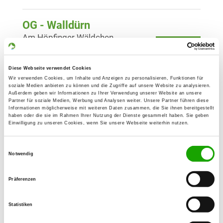
OG - Walldürn
Am Höpfinger Wäldchen
Details
74731 Walldürn
Diese Webseite verwendet Cookies
OG - Wertheim/Main
Wir verwenden Cookies, um Inhalte und Anzeigen zu personalisieren, Funktionen für
soziale Medien anbieten zu können und die Zugriffe auf unsere Website zu analysieren.
Neue Vockenroter Steige 111
Außerdem geben wir Informationen zu Ihrer Verwendung unserer Website an unsere
Details
Partner für soziale Medien, Werbung und Analysen weiter. Unsere Partner führen diese
Wertheim - Wartberg
Informationen möglicherweise mit weiteren Daten zusammen, die Sie ihnen bereitgestellt
haben oder die sie im Rahmen Ihrer Nutzung der Dienste gesammelt haben. Sie geben
Einwilligung zu unseren Cookies, wenn Sie unsere Webseite weiterhin nutzen.
OG - Faulbach/Main
Einwilligungsauswahl
Am Schindanger
Notwendig
Details
97906 Faulbach
Präferenzen
OG - Oberaltertheim e.V.
Weinstraße
Statistiken
Details
97237 Altertheim