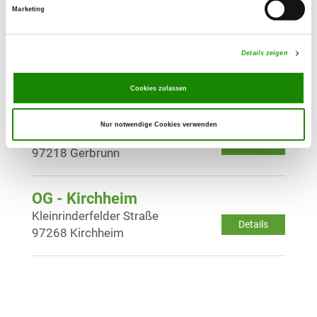
Marketing
OG - Ochsenfurt e.V.
Am Viehtrieb (Lerchenberg)
Details zeigen
Details
97199 Ochsenfurt
Cookies zulassen
OG - Würzburg e.V.
Nur notwendige Cookies verwenden
Im Grund
Details
97218 Gerbrunn
OG - Kirchheim
Kleinrinderfelder Straße
Details
97268 Kirchheim