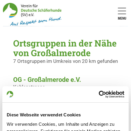
MENU
Ortsgruppen in der Nähe
von Großalmerode
7 Ortsgruppen im Umkreis von 20 km gefunden
OG - Großalmerode e.V.
Kohlenstrasse
Details
37247 Großalmerode
OG - Hessisch Lichtenau 1952 e.V.
Diese Webseite verwendet Cookies
Hinter dem Güterbahnhof 2
Details
Wir verwenden Cookies, um Inhalte und Anzeigen zu
37235 Hessisch-Lichtenau