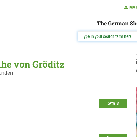
MY 
The German Sh
ähe von Gröditz
funden
Details