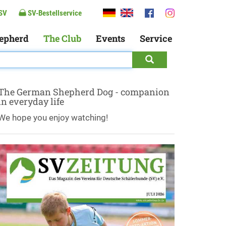
SV
SV-Bestellservice
epherd
The Club
Events
Service
The German Shepherd Dog - companion
in everyday life
We hope you enjoy watching!