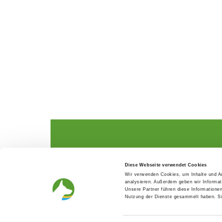
The German Shepherd
The Club
Diese Webseite verwendet Cookies
Everything about the breed
Structur
Wir verwenden Cookies, um Inhalte und An
Breeding and upbringing
SV magazine
analysieren. Außerdem geben wir Informat
Activ with dog
Local groups
Unsere Partner führen diese Informatione
Helper and saviour
Youth
Nutzung der Dienste gesammelt haben. Sie
Breeding predisposition test
Press
FAQ Gesundheit
Head office
Academy