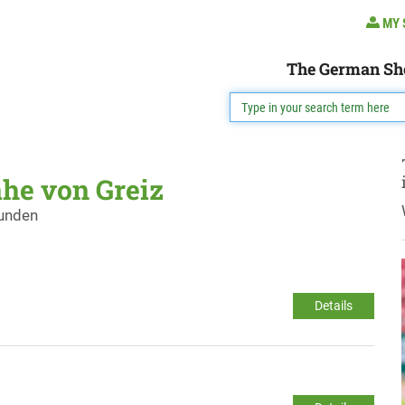
MY 
The German Sh
ähe von Greiz
funden
Details