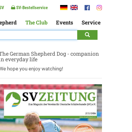
SV
SV-Bestellservice
epherd
The Club
Events
Service
The German Shepherd Dog - companion
in everyday life
We hope you enjoy watching!