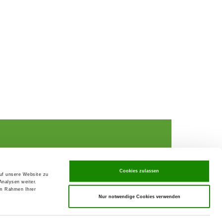
Cookies zulassen
auf unsere Website zu
Analysen weiter.
rochures,
im Rahmen Ihrer
Nur notwendige Cookies verwenden
ks
rance
ervices