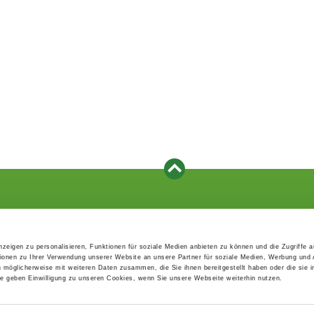
Events
Service
Association's main events
Become a member
zeigen zu personalisieren, Funktionen für soziale Medien anbieten zu können und die Zugriffe 
Supra-regional events VDH/FCI
Paymentsystem
ionen zu Ihrer Verwendung unserer Website an unsere Partner für soziale Medien, Werbung und 
Events calender
Forms, information b
n möglicherweise mit weiteren Daten zusammen, die Sie ihnen bereitgestellt haben oder die sie 
directories
 geben Einwilligung zu unseren Cookies, wenn Sie unsere Webseite weiterhin nutzen.
Statutes and rule boo
HDI - The sports insu
EDP Products / EDP-S