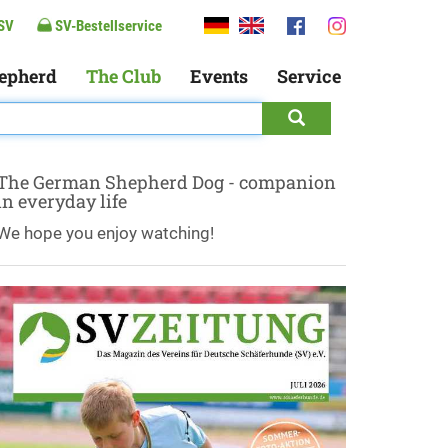
SV
SV-Bestellservice
epherd
The Club
Events
Service
The German Shepherd Dog - companion
in everyday life
We hope you enjoy watching!