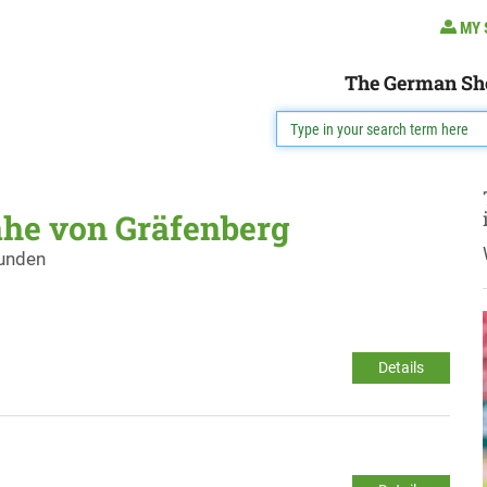
MY 
The German Sh
ähe von Gräfenberg
funden
Details