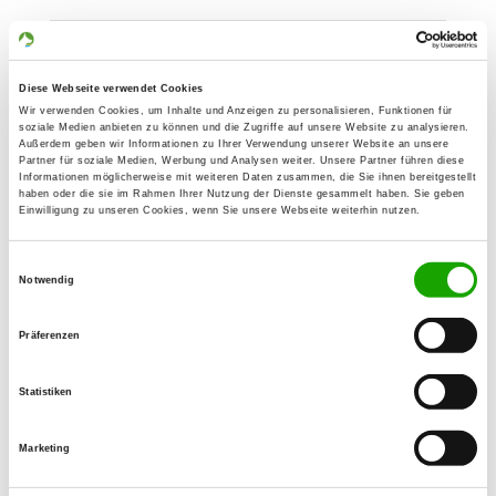
OG - Badem
Auf Hochwinkel
Diese Webseite verwendet Cookies
Details
54636 Badem
Wir verwenden Cookies, um Inhalte und Anzeigen zu personalisieren, Funktionen für
soziale Medien anbieten zu können und die Zugriffe auf unsere Website zu analysieren.
Außerdem geben wir Informationen zu Ihrer Verwendung unserer Website an unsere
Partner für soziale Medien, Werbung und Analysen weiter. Unsere Partner führen diese
OG - Gerolstein e.V.
Informationen möglicherweise mit weiteren Daten zusammen, die Sie ihnen bereitgestellt
haben oder die sie im Rahmen Ihrer Nutzung der Dienste gesammelt haben. Sie geben
Lissinger Str. 37a
Einwilligung zu unseren Cookies, wenn Sie unsere Webseite weiterhin nutzen.
Details
54568 Gerolstein
Einwilligungsauswahl
Notwendig
OG - Kesselinger Tal
Hauptstr.
Präferenzen
Details
53506 Kesseling
Statistiken
OG - Lutzerath e.V.
Marketing
Auf dem Tonhügel 1
Details
56826 Lutzerath