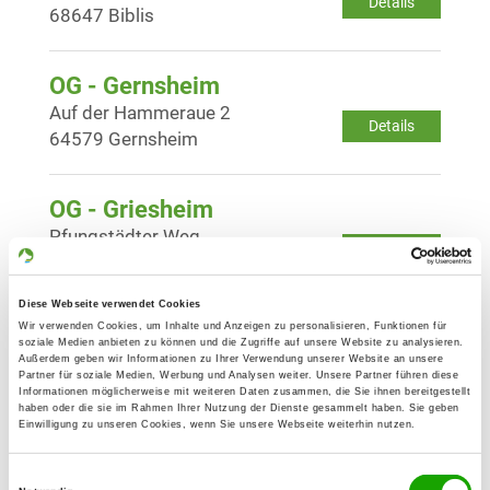
Details
68647 Biblis
OG - Gernsheim
Auf der Hammeraue 2
Details
64579 Gernsheim
OG - Griesheim
Pfungstädter Weg
Details
64347 Griesheim
Diese Webseite verwendet Cookies
OG - Hofheim/Ried e.V.
Wir verwenden Cookies, um Inhalte und Anzeigen zu personalisieren, Funktionen für
soziale Medien anbieten zu können und die Zugriffe auf unsere Website zu analysieren.
Ausserhalb 70
Außerdem geben wir Informationen zu Ihrer Verwendung unserer Website an unsere
Details
Partner für soziale Medien, Werbung und Analysen weiter. Unsere Partner führen diese
68623 Lampertheim-Hofheim
Informationen möglicherweise mit weiteren Daten zusammen, die Sie ihnen bereitgestellt
haben oder die sie im Rahmen Ihrer Nutzung der Dienste gesammelt haben. Sie geben
Einwilligung zu unseren Cookies, wenn Sie unsere Webseite weiterhin nutzen.
OG - Lampertheim 1931 e.V.
Einwilligungsauswahl
In den Böllenruthen 50