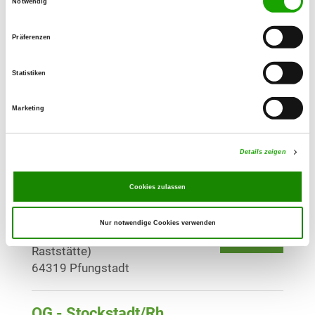
Notwendig
Details
68623 Lampertheim
Präferenzen
OG - Lampertheim-Nord e.V.
In den Ruthen 10
Statistiken
Details
68623 Lampertheim
Marketing
OG - Ober-Beerbach 1978 e.V.
Außerhalb 16
Details zeigen
Details
64342 Seeheim-Jugenheim
Cookies zulassen
OG - Pfungstadt e.V.
Nur notwendige Cookies verwenden
außerhalb 84 (Autobahn-
Details
Raststätte)
64319 Pfungstadt
OG - Stockstadt/Rh.