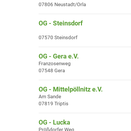
07806 Neustadt/Orla
OG - Steinsdorf
07570 Steinsdorf
OG - Gera e.V.
Franzosenweg
07548 Gera
OG - Mittelpöllnitz e.V.
Am Sande
07819 Triptis
OG - Lucka
Prößdorfer Weg