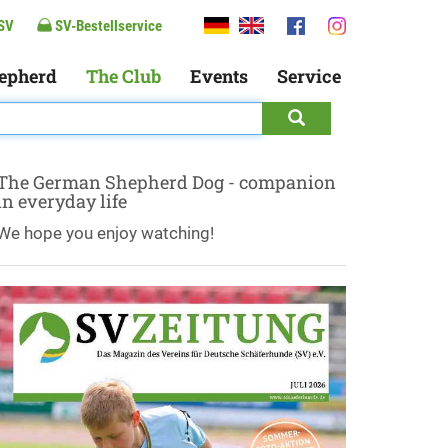
SV
SV-Bestellservice
epherd
The Club
Events
Service
The German Shepherd Dog - companion
in everyday life
We hope you enjoy watching!