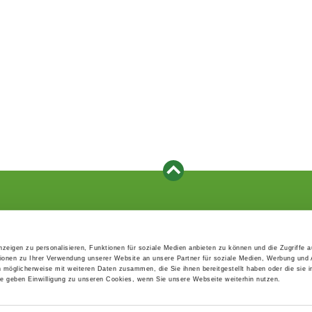
Events
Service
Association's main events
Become a member
zeigen zu personalisieren, Funktionen für soziale Medien anbieten zu können und die Zugriffe 
Supra-regional events VDH/FCI
Paymentsystem
ionen zu Ihrer Verwendung unserer Website an unsere Partner für soziale Medien, Werbung und 
Events calender
Forms, information b
n möglicherweise mit weiteren Daten zusammen, die Sie ihnen bereitgestellt haben oder die sie 
directories
 geben Einwilligung zu unseren Cookies, wenn Sie unsere Webseite weiterhin nutzen.
Statutes and rule boo
HDI - The sports insu