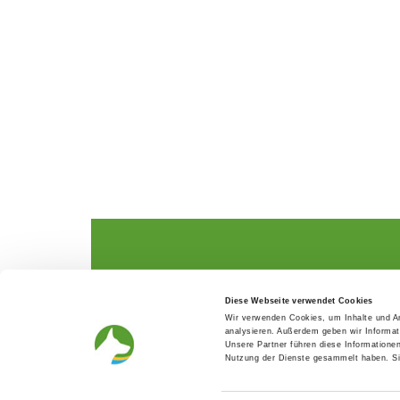
The German Shepherd
The Club
Diese Webseite verwendet Cookies
Everything about the breed
Structur
Wir verwenden Cookies, um Inhalte und An
Breeding and upbringing
SV magazine
analysieren. Außerdem geben wir Informat
Activ with dog
Local groups
Unsere Partner führen diese Informatione
Helper and saviour
Youth
Nutzung der Dienste gesammelt haben. Sie
Breeding predisposition test
Press
FAQ Gesundheit
Head office