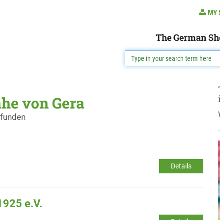
MY 
The German Sh
ähe von Gera
efunden
Details
1925 e.V.