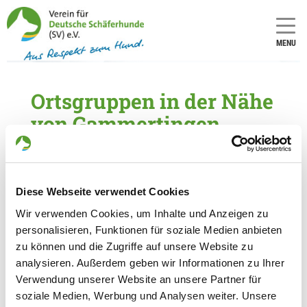
MENU
Ortsgruppen in der Nähe
von Gammertingen
5 Ortsgruppen im Umkreis von 20 km gefunden
OG - Heuberg, Sitz Stetten A.K.M.
Diese Webseite verwendet Cookies
Am Riederwäldle
Details
Wir verwenden Cookies, um Inhalte und Anzeigen zu
72510 Frohnstetten
personalisieren, Funktionen für soziale Medien anbieten
zu können und die Zugriffe auf unsere Website zu
OG - Mägerkingen e.V.
analysieren. Außerdem geben wir Informationen zu Ihrer
Verwendung unserer Website an unsere Partner für
Auf der Dölle
Details
soziale Medien, Werbung und Analysen weiter. Unsere
72818 Mägerkingen