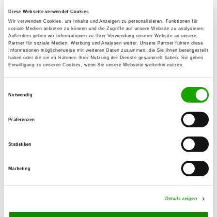
Diese Webseite verwendet Cookies
OG - Kaufbeuren u. Umgeb. e.V.
Wir verwenden Cookies, um Inhalte und Anzeigen zu personalisieren, Funktionen für
soziale Medien anbieten zu können und die Zugriffe auf unsere Website zu analysieren.
Eichwald 15
Außerdem geben wir Informationen zu Ihrer Verwendung unserer Website an unsere
Details
Partner für soziale Medien, Werbung und Analysen weiter. Unsere Partner führen diese
87600 Kaufbeuren
Informationen möglicherweise mit weiteren Daten zusammen, die Sie ihnen bereitgestellt
haben oder die sie im Rahmen Ihrer Nutzung der Dienste gesammelt haben. Sie geben
Einwilligung zu unseren Cookies, wenn Sie unsere Webseite weiterhin nutzen.
OG - Kempten
Einwilligungsauswahl
Daimlerstr. 21
Notwendig
Details
87437 Kempten
Präferenzen
OG - Oberallgäu
Wolfis 13
Statistiken
Details
87549 Rettenberg
Marketing
OG - Peiting e.V.
Im Vilz
Details zeigen
Details
86971 Peiting