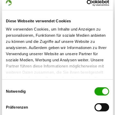
34295 Edermünde (Besse)
OG - Borken Bez. Kassel
Diese Webseite verwendet Cookies
Braasstraße
Details
Wir verwenden Cookies, um Inhalte und Anzeigen zu
34582 Borken-Gombeth
personalisieren, Funktionen für soziale Medien anbieten
zu können und die Zugriffe auf unsere Website zu
OG - Heiligenberg, Sitz Gensungen
analysieren. Außerdem geben wir Informationen zu Ihrer
Verwendung unserer Website an unsere Partner für
Details
soziale Medien, Werbung und Analysen weiter. Unsere
34587 Felsberg-Gensungen
Partner führen diese Informationen möglicherweise mit
weiteren Daten zusammen, die Sie ihnen bereitgestellt
OG - Homberg (EFZE)
haben oder die sie im Rahmen Ihrer Nutzung der Dienste
Am Stadion
gesammelt haben. Sie geben Einwilligung zu unseren
Einwilligungsauswahl
Details
34576 Homberg
Cookies, wenn Sie unsere Webseite weiterhin nutzen.
Notwendig
OG - Kassel-Niederzwehren e.V.
Präferenzen
Am Keilsberg 3