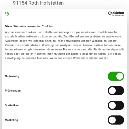
91154 Roth-Hofstetten
OG - Mooswiese/Neumarkt
Diese Webseite verwendet Cookies
Sulzbürger Straße
Details
Wir verwenden Cookies, um Inhalte und Anzeigen zu personalisieren, Funktionen für
92318 Neumarkt
soziale Medien anbieten zu können und die Zugriffe auf unsere Website zu analysieren.
Außerdem geben wir Informationen zu Ihrer Verwendung unserer Website an unsere
Partner für soziale Medien, Werbung und Analysen weiter. Unsere Partner führen diese
Informationen möglicherweise mit weiteren Daten zusammen, die Sie ihnen bereitgestellt
OG - Neumarkt/Opf. und Umgeb.
haben oder die sie im Rahmen Ihrer Nutzung der Dienste gesammelt haben. Sie geben
Einwilligung zu unseren Cookies, wenn Sie unsere Webseite weiterhin nutzen.
Goldschmidtstr. 46
Details
92318 Neumarkt in der Oberpfalz
Einwilligungsauswahl
Notwendig
OG - Noris-Nürnberg
Präferenzen
Kornburger Str. 65
Details
90469 Nürnberg
Statistiken
OG - Nürnberg-Altenfurt
Marketing
Breslauer Straße 60