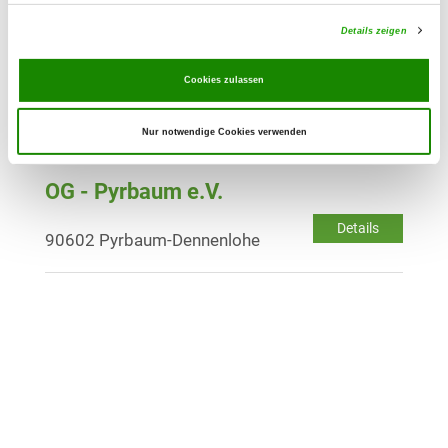
Details
90471 Nürnberg-Langwasser
Details zeigen
OG - Schwabach e.V.
Cookies zulassen
Äußere Rittersbacher Straße 55
Details
91126 Schwabach
Nur notwendige Cookies verwenden
OG - Pyrbaum e.V.
Details
90602 Pyrbaum-Dennenlohe