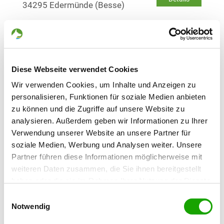
34295 Edermünde (Besse)
OG - Borken Bez. Kassel
Braasstraße
Details
34582 Borken-Gombeth
Diese Webseite verwendet Cookies
Wir verwenden Cookies, um Inhalte und Anzeigen zu
OG - Heiligenberg, Sitz Gensungen
personalisieren, Funktionen für soziale Medien anbieten
zu können und die Zugriffe auf unsere Website zu
Details
34587 Felsberg-Gensungen
analysieren. Außerdem geben wir Informationen zu Ihrer
Verwendung unserer Website an unsere Partner für
soziale Medien, Werbung und Analysen weiter. Unsere
OG - Homberg (EFZE)
Partner führen diese Informationen möglicherweise mit
Am Stadion
Details
weiteren Daten zusammen, die Sie ihnen bereitgestellt
34576 Homberg
haben oder die sie im Rahmen Ihrer Nutzung der Dienste
gesammelt haben. Sie geben Einwilligung zu unseren
Einwilligungsauswahl
OG - Kassel-Niederzwehren e.V.
Cookies, wenn Sie unsere Webseite weiterhin nutzen.
Notwendig
Am Keilsberg 3