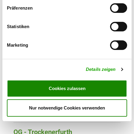
Details
34134 Kassel
Präferenzen
OG - Melsungen
Statistiken
Sälzerweg/Tongrube
Details
34212 Melsungen
Marketing
OG - Schauenburg
Korbacher Straße
Details
Details zeigen
34270 Schauenburg OT
Breitenbach
Cookies zulassen
OG - Fuldabrück e.V.
Glockenhofweg
Nur notwendige Cookies verwenden
Details
34277 Fuldabrück-Dörnhagen
OG - Trockenerfurth