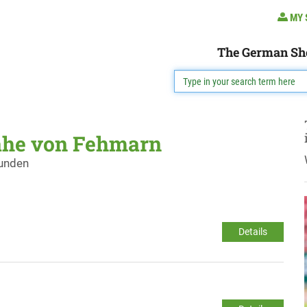
MY 
The German Sh
ähe von Fehmarn
funden
Details