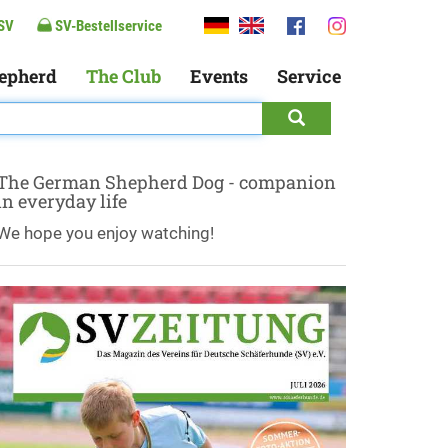
SV
SV-Bestellservice
epherd
The Club
Events
Service
The German Shepherd Dog - companion
in everyday life
We hope you enjoy watching!