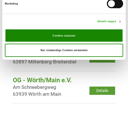
Marketing
OG - Eberbach/Bd. e.V.
Im Ittertal 1
Details zeigen
Details
69412 Eberbach
Cookies zulassen
OG - Miltenberg e.V.
Nur notwendige Cookies verwenden
Hartungstr.
Details
63897 Miltenberg-Breitendiel
OG - Wörth/Main e.V.
Am Schneebergweg
Details
63939 Wörth am Main