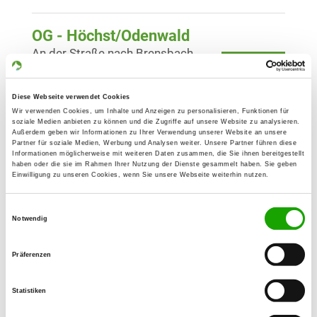
OG - Höchst/Odenwald
An der Straße nach Brensbach
Details
64739 Höchst i. Odw
Diese Webseite verwendet Cookies
OG - Lützelbach e.V.
Wir verwenden Cookies, um Inhalte und Anzeigen zu personalisieren, Funktionen für
soziale Medien anbieten zu können und die Zugriffe auf unsere Website zu analysieren.
Seckmeuerer Straße
Außerdem geben wir Informationen zu Ihrer Verwendung unserer Website an unsere
Details
Partner für soziale Medien, Werbung und Analysen weiter. Unsere Partner führen diese
64750 Lützelbach
Informationen möglicherweise mit weiteren Daten zusammen, die Sie ihnen bereitgestellt
haben oder die sie im Rahmen Ihrer Nutzung der Dienste gesammelt haben. Sie geben
Einwilligung zu unseren Cookies, wenn Sie unsere Webseite weiterhin nutzen.
OG - Michelstadt/Odenwald
Einwilligungsauswahl
Notwendig
Details
64739 Höchst
Präferenzen
OG - Oberzent, Sitz Beerfelden
Sensbacher Str. 150
Statistiken
Details
64760 Oberzent