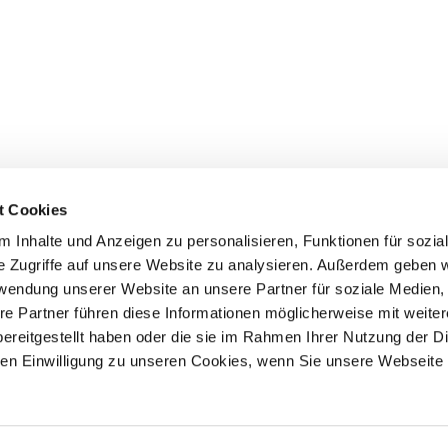
t Cookies
 Inhalte und Anzeigen zu personalisieren, Funktionen für sozia
e Zugriffe auf unsere Website zu analysieren. Außerdem geben w
rwendung unserer Website an unsere Partner für soziale Medien
Events
Service
re Partner führen diese Informationen möglicherweise mit weite
ereitgestellt haben oder die sie im Rahmen Ihrer Nutzung der D
Association's main events
Become a member
Supra-regional events VDH/FCI
Paymentsystem
n Einwilligung zu unseren Cookies, wenn Sie unsere Webseite 
Events calender
Forms, information b
directories
Statutes and rule boo
HDI - The sports insu
EDP Products / EDP-S