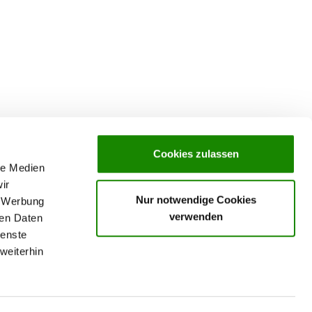
Cookies zulassen
le Medien
ir
Nur notwendige Cookies
, Werbung
verwenden
ren Daten
ienste
weiterhin
rochures,
ks
rance
ervices