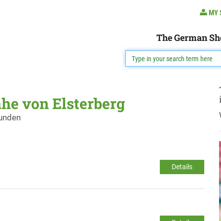
MY 
The German Sh
he von Elsterberg
funden
Details