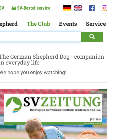
SV
SV-Bestellservice
epherd
The Club
Events
Service
The German Shepherd Dog - companion
in everyday life
We hope you enjoy watching!