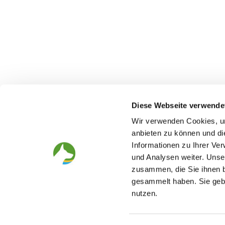
Diese Webseite verwende
Wir verwenden Cookies, um
anbieten zu können und di
Informationen zu Ihrer Ve
The German Shepherd
The Club
und Analysen weiter. Unse
zusammen, die Sie ihnen b
Everything about the breed
Structur
Breeding and upbringing
SV magazine
gesammelt haben. Sie gebe
Activ with dog
Local groups
nutzen.
Helper and saviour
Youth
Breeding predisposition test
Press
FAQ Gesundheit
Head office
Academy