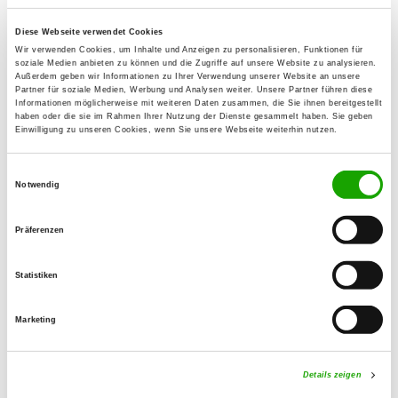
91154 Roth-Hofstetten
Diese Webseite verwendet Cookies
Wir verwenden Cookies, um Inhalte und Anzeigen zu personalisieren, Funktionen für
OG - Langenaltheim und Umgebung
soziale Medien anbieten zu können und die Zugriffe auf unsere Website zu analysieren.
Außerdem geben wir Informationen zu Ihrer Verwendung unserer Website an unsere
Herrnstr. 25
Partner für soziale Medien, Werbung und Analysen weiter. Unsere Partner führen diese
Details
Informationen möglicherweise mit weiteren Daten zusammen, die Sie ihnen bereitgestellt
91799 Langenaltheim
haben oder die sie im Rahmen Ihrer Nutzung der Dienste gesammelt haben. Sie geben
Einwilligung zu unseren Cookies, wenn Sie unsere Webseite weiterhin nutzen.
OG - Schwabach e.V.
Einwilligungsauswahl
Äußere Rittersbacher Straße 55
Notwendig
Details
91126 Schwabach
Präferenzen
OG - Weißenburg e.V.
Statistiken
Gunzenhausener Str. 47
Details
91781 Weißenburg
Marketing
OG - Eichstätt
Details zeigen
Innere Freiwasserstraße