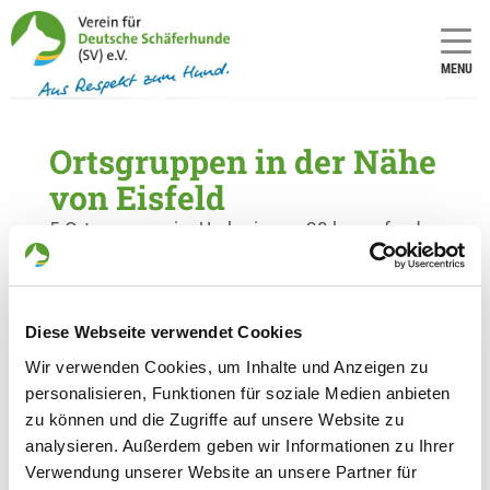
MENU
Ortsgruppen in der Nähe
von Eisfeld
5 Ortsgruppen im Umkreis von 20 km gefunden
OG - Coburg-Lautergrund
Esbacher Straße
Diese Webseite verwendet Cookies
Details
96450 Coburg-Bertelsdorf
Wir verwenden Cookies, um Inhalte und Anzeigen zu
personalisieren, Funktionen für soziale Medien anbieten
OG - Neustadt/Coburg e.V.
zu können und die Zugriffe auf unsere Website zu
analysieren. Außerdem geben wir Informationen zu Ihrer
Meilschnitzerstr. 48
Details
Verwendung unserer Website an unsere Partner für
96465 Neustadt/Cbg