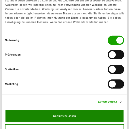
soziale Medien anbieten zu können und die Zugriffe auf unsere Website zu analysieren.
Außerdem geben wir Informationen zu Ihrer Verwendung unserer Website an unsere
Partner für soziale Medien, Werbung und Analysen weiter. Unsere Partner führen diese
OG - Gaschwitz
Informationen möglicherweise mit weiteren Daten zusammen, die Sie ihnen bereitgestellt
haben oder die sie im Rahmen Ihrer Nutzung der Dienste gesammelt haben. Sie geben
Einwilligung zu unseren Cookies, wenn Sie unsere Webseite weiterhin nutzen.
Details
04416 Markkleeberg/Gaschwitz
Einwilligungsauswahl
Notwendig
OG - Schwemsal
Präferenzen
Details
06774 Schwemsal
Statistiken
OG - Lindenhayn
Marketing
Dübener Str. 34a
Details
04509 Schönwölkau-Lindenhayn
Details zeigen
OG - Machern
Cookies zulassen
Salzstr. 6
Details
04827 Machern