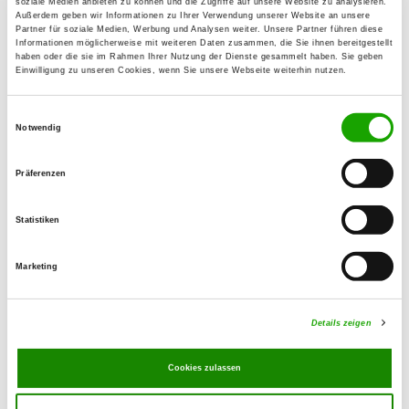
soziale Medien anbieten zu können und die Zugriffe auf unsere Website zu analysieren.
Außerdem geben wir Informationen zu Ihrer Verwendung unserer Website an unsere
Partner für soziale Medien, Werbung und Analysen weiter. Unsere Partner führen diese
OG - Heubach
Informationen möglicherweise mit weiteren Daten zusammen, die Sie ihnen bereitgestellt
haben oder die sie im Rahmen Ihrer Nutzung der Dienste gesammelt haben. Sie geben
Reutersbrunner Weg
Einwilligung zu unseren Cookies, wenn Sie unsere Webseite weiterhin nutzen.
Details
96106 Ebern-Sandhof
Einwilligungsauswahl
Notwendig
OG - Untersiemau-Weißenbrunn e.V.
Seewiesenstr. 15
Präferenzen
Details
96253 Untersiemau-Weißenbrunn
Statistiken
OG - Bad Staffelstein
Marketing
Am Ochsenanger 8
Details
96231 Bad Staffelstein
Details zeigen
OG - Zeil a. Main
Cookies zulassen
Am Setzbach
Details
97475 Zeil am Main