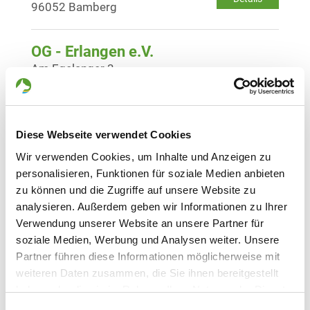
96052 Bamberg
OG - Erlangen e.V.
Am Egelanger 3
Details
91056 Erlangen
OG - Forchheim-Nord e.V.
Diese Webseite verwendet Cookies
Zur Staustufe
Details
Wir verwenden Cookies, um Inhalte und Anzeigen zu
91301 Forchheim
personalisieren, Funktionen für soziale Medien anbieten
zu können und die Zugriffe auf unsere Website zu
OG - Frauenaurach
analysieren. Außerdem geben wir Informationen zu Ihrer
Verwendung unserer Website an unsere Partner für
Schleusenstr. 51
Details
soziale Medien, Werbung und Analysen weiter. Unsere
91056 Erlangen
Partner führen diese Informationen möglicherweise mit
weiteren Daten zusammen, die Sie ihnen bereitgestellt
OG - Heroldsberg e.V.
haben oder die sie im Rahmen Ihrer Nutzung der Dienste
Sportplatzweg 10
gesammelt haben. Sie geben Einwilligung zu unseren