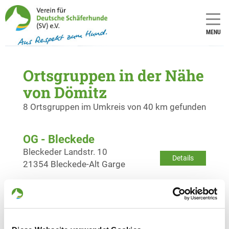
MENU
Ortsgruppen in der Nähe
von Dömitz
8 Ortsgruppen im Umkreis von 40 km gefunden
OG - Bleckede
Bleckeder Landstr. 10
Details
21354 Bleckede-Alt Garge
OG - Elbtalaue
Breeser Weg
Details
29451 Dannenberg