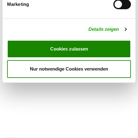
Marketing
OG - Vellahn
Wittenburger Str. 55
Details
Details zeigen
19260 Vellahn
Cookies zulassen
OG - Wietzetze/Elbe e.V.
Details
29456 Hitzacker/Wietzetze
Nur notwendige Cookies verwenden