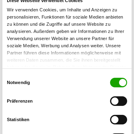
Diese Webseite verwendet Cookies
Wir verwenden Cookies, um Inhalte und Anzeigen zu
OG - Wustrow
personalisieren, Funktionen für soziale Medien anbieten
Am Fehl
zu können und die Zugriffe auf unsere Website zu
Details
29462 Wustrow
analysieren. Außerdem geben wir Informationen zu Ihrer
Verwendung unserer Website an unsere Partner für
soziale Medien, Werbung und Analysen weiter. Unsere
OG - Wittenberge
Partner führen diese Informationen möglicherweise mit
Bresserstraße 10
Details
weiteren Daten zusammen, die Sie ihnen bereitgestellt
19322 Wittenberge
haben oder die sie im Rahmen Ihrer Nutzung der Dienste
gesammelt haben. Sie geben Einwilligung zu unseren
Einwilligungsauswahl
OG - Karstädt
Cookies, wenn Sie unsere Webseite weiterhin nutzen.
Notwendig
Dargardter Weg 12 C
Details
19357 Karstädt
Präferenzen
OG - Perleberg e.V.
Statistiken
Am Perlhof
Details
19348 Perleberg