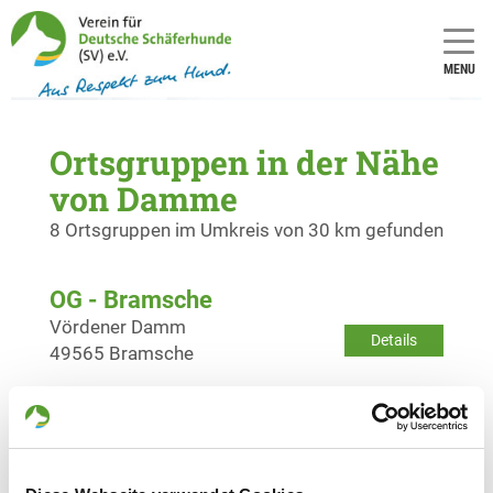
MENU
Ortsgruppen in der Nähe
von Damme
8 Ortsgruppen im Umkreis von 30 km gefunden
OG - Bramsche
Vördener Damm
Details
49565 Bramsche
OG - Osnabrück-Nord
Ickerweg 71
Details
49088 Osnabrück