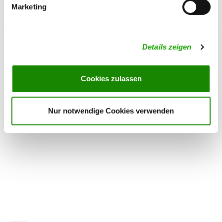
Marketing
OG - Varlheide
Zum Kleihügel 30
Details
Details zeigen
32369 Rahden
Cookies zulassen
OG - Dinklage e.V.
Am Trenkampsbach 36
Details
49413 Dinklage
Nur notwendige Cookies verwenden