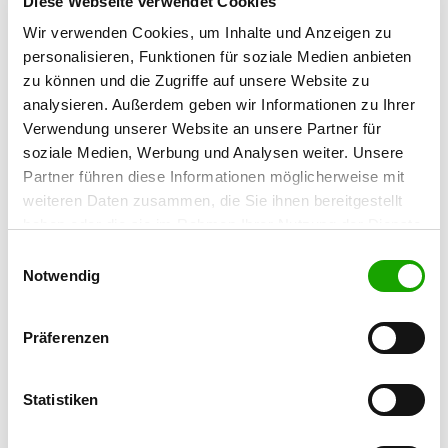
Diese Webseite verwendet Cookies
Wir verwenden Cookies, um Inhalte und Anzeigen zu
OG - Wallenhorst
personalisieren, Funktionen für soziale Medien anbieten
Boerskamp
zu können und die Zugriffe auf unsere Website zu
Details
49134 Wallenhorst
analysieren. Außerdem geben wir Informationen zu Ihrer
Verwendung unserer Website an unsere Partner für
soziale Medien, Werbung und Analysen weiter. Unsere
OG - Naturpark Dümmer
Partner führen diese Informationen möglicherweise mit
Zur Schulheide 34
Details
weiteren Daten zusammen, die Sie ihnen bereitgestellt
49448 Stemshorn
haben oder die sie im Rahmen Ihrer Nutzung der Dienste
gesammelt haben. Sie geben Einwilligung zu unseren
Einwilligungsauswahl
OG - Rehden-Dickel
Cookies, wenn Sie unsere Webseite weiterhin nutzen.
Notwendig
Am Sportplatz 9
Details
49453 Dickel
Präferenzen
OG - Vechta
Statistiken
Balzweg 4
Details
49377 Vechta