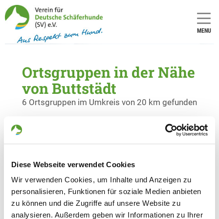
MENU
Ortsgruppen in der Nähe
von Buttstädt
6 Ortsgruppen im Umkreis von 20 km gefunden
OG - Sachsenhausen
Leutenthaler Str.
Details
99439 Sachsenhausen
Diese Webseite verwendet Cookies
Wir verwenden Cookies, um Inhalte und Anzeigen zu
OG - Apolda Jahnhöhe
personalisieren, Funktionen für soziale Medien anbieten
Hermstedter Str.
zu können und die Zugriffe auf unsere Website zu
Details
99510 Apolda
analysieren. Außerdem geben wir Informationen zu Ihrer