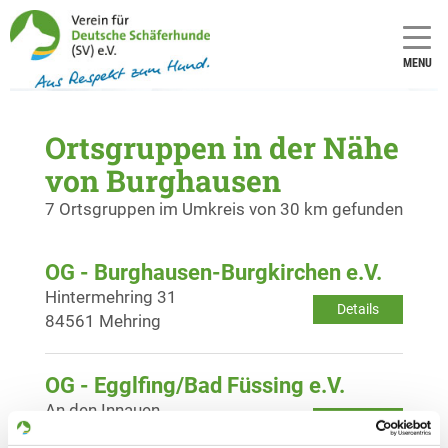
MENU
Ortsgruppen in der Nähe
von Burghausen
7 Ortsgruppen im Umkreis von 30 km gefunden
OG - Burghausen-Burgkirchen e.V.
Hintermehring 31
Details
84561 Mehring
OG - Egglfing/Bad Füssing e.V.
An den Innauen
Details
94072 Bad Füssing