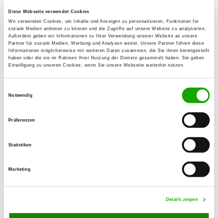
Diese Webseite verwendet Cookies
OG - Laufen
Wir verwenden Cookies, um Inhalte und Anzeigen zu personalisieren, Funktionen für
soziale Medien anbieten zu können und die Zugriffe auf unsere Website zu analysieren.
Triebenbach 14
Außerdem geben wir Informationen zu Ihrer Verwendung unserer Website an unsere
Details
Partner für soziale Medien, Werbung und Analysen weiter. Unsere Partner führen diese
83410 Laufen
Informationen möglicherweise mit weiteren Daten zusammen, die Sie ihnen bereitgestellt
haben oder die sie im Rahmen Ihrer Nutzung der Dienste gesammelt haben. Sie geben
Einwilligung zu unseren Cookies, wenn Sie unsere Webseite weiterhin nutzen.
OG - Postmünster-Pfarrkirchen e.V.
Einwilligungsauswahl
Dammstr. 3
Notwendig
Details
84389 Postmünster
Präferenzen
OG - Simbach/Inn e.V.
Austr. 12
Statistiken
Details
84359 Simbach a. Inn
Marketing
OG - Töging am Inn
Am Sollerholz
Details zeigen
Details
84513 Töging