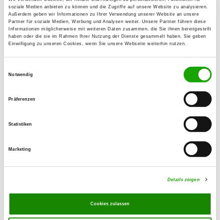
30853 Langenhagen
soziale Medien anbieten zu können und die Zugriffe auf unsere Website zu analysieren.
Außerdem geben wir Informationen zu Ihrer Verwendung unserer Website an unsere
Partner für soziale Medien, Werbung und Analysen weiter. Unsere Partner führen diese
Informationen möglicherweise mit weiteren Daten zusammen, die Sie ihnen bereitgestellt
OG - Lehrte/Hann. e.V.
haben oder die sie im Rahmen Ihrer Nutzung der Dienste gesammelt haben. Sie geben
Einwilligung zu unseren Cookies, wenn Sie unsere Webseite weiterhin nutzen.
Hohnhorstweg 22
Details
31275 Lehrte
Einwilligungsauswahl
Notwendig
OG - Peine-Woltorf
Präferenzen
Details
31226 Peine
Statistiken
OG - Uetze e.V.
Marketing
An der Bahnhofstr.
Details
31311 Dollbergen
Details zeigen
OG - Wathlingen/Celle-Land e.V.
Cookies zulassen
Zum Bröhn