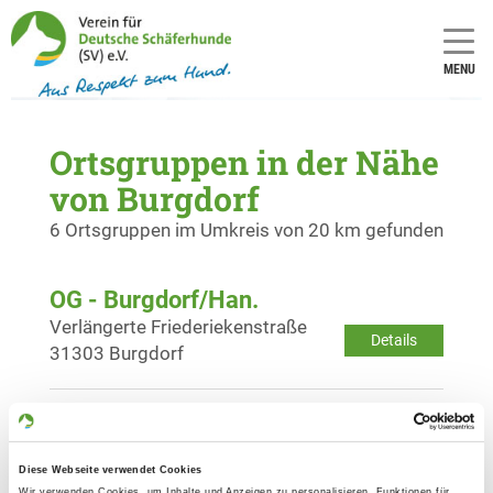
MENU
Ortsgruppen in der Nähe
von Burgdorf
6 Ortsgruppen im Umkreis von 20 km gefunden
OG - Burgdorf/Han.
Verlängerte Friederiekenstraße
Details
31303 Burgdorf
OG - Langenhagen/Hann.
Bothfelder Strasse (Höhe
Details
Diese Webseite verwendet Cookies
Silbersee)
Wir verwenden Cookies, um Inhalte und Anzeigen zu personalisieren, Funktionen für