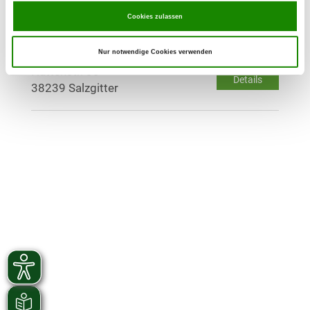
Details
38159 Vechelde
Cookies zulassen
OG - Wolfenbüttel/Salzgitter
Nur notwendige Cookies verwenden
Hüttenstr. 30
Details
38239 Salzgitter