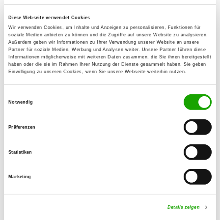
Schöppenstedt
Diese Webseite verwendet Cookies
Wir verwenden Cookies, um Inhalte und Anzeigen zu personalisieren, Funktionen für
OG - Lengede e.V.
soziale Medien anbieten zu können und die Zugriffe auf unsere Website zu analysieren.
Außerdem geben wir Informationen zu Ihrer Verwendung unserer Website an unsere
Schachtweg 8
Partner für soziale Medien, Werbung und Analysen weiter. Unsere Partner führen diese
Details
Informationen möglicherweise mit weiteren Daten zusammen, die Sie ihnen bereitgestellt
38268 Lengede
haben oder die sie im Rahmen Ihrer Nutzung der Dienste gesammelt haben. Sie geben
Einwilligung zu unseren Cookies, wenn Sie unsere Webseite weiterhin nutzen.
OG - Peine von 1956 e.V.
Einwilligungsauswahl
Lehmkuhlenweg 35
Notwendig
Details
31226 Peine
Präferenzen
OG - Salzgitter-Lebenstedt
Statistiken
Neissestr. 150
Details
38226 Salzgitter
Marketing
OG - Vechelde
Details zeigen
Paul-Behmann-Str.