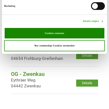
Marketing
OG - Wintersdorf e.V.
Gormaerstr. 3
Details zeigen
Details
04610 Meuselwitz
Cookies zulassen
OG - Greifenhain - Am
Hochzeitspalast-
Nur notwendige Cookies verwenden
Frauendorferstr. 65
Details
04654 Frohburg-Greifenhain
OG - Zwenkau
Eythräer Weg
Details
04442 Zwenkau