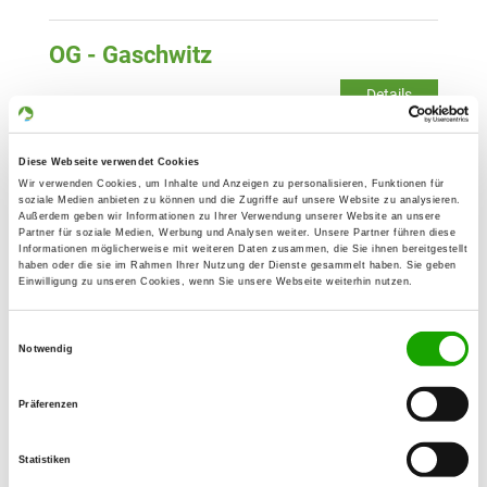
OG - Gaschwitz
Details
04416 Markkleeberg/Gaschwitz
Diese Webseite verwendet Cookies
OG - Borna
Wir verwenden Cookies, um Inhalte und Anzeigen zu personalisieren, Funktionen für
Witznitzer Str. 115
soziale Medien anbieten zu können und die Zugriffe auf unsere Website zu analysieren.
Details
Außerdem geben wir Informationen zu Ihrer Verwendung unserer Website an unsere
04552 Borna
Partner für soziale Medien, Werbung und Analysen weiter. Unsere Partner führen diese
Informationen möglicherweise mit weiteren Daten zusammen, die Sie ihnen bereitgestellt
haben oder die sie im Rahmen Ihrer Nutzung der Dienste gesammelt haben. Sie geben
Einwilligung zu unseren Cookies, wenn Sie unsere Webseite weiterhin nutzen.
OG - Rötha
Str. des Aufbaus
Einwilligungsauswahl
Details
04571 Rötha
Notwendig
Präferenzen
OG - Meuselwitz e.V.
Rudolf-Breitscheid-Straße 35
Statistiken
Details
04610 Meuselwitz