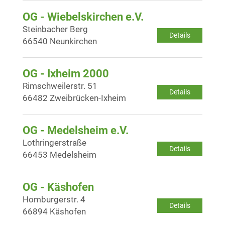
OG - Wiebelskirchen e.V.
Steinbacher Berg
Details
66540 Neunkirchen
OG - Ixheim 2000
Rimschweilerstr. 51
Details
66482 Zweibrücken-Ixheim
OG - Medelsheim e.V.
Lothringerstraße
Details
66453 Medelsheim
OG - Käshofen
Homburgerstr. 4
Details
66894 Käshofen