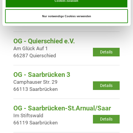
OG - Ommersheim/Saar e.V.
Cookies zulassen
Details
66399 Mandelbachtal-
Nur notwendige Cookies verwenden
Ommersheim
OG - Quierschied e.V.
Am Glück Auf 1
Details
66287 Quierschied
OG - Saarbrücken 3
Camphauser Str. 29
Details
66113 Saarbrücken
OG - Saarbrücken-St.Arnual/Saar
Im Stiftswald
Details
66119 Saarbrücken