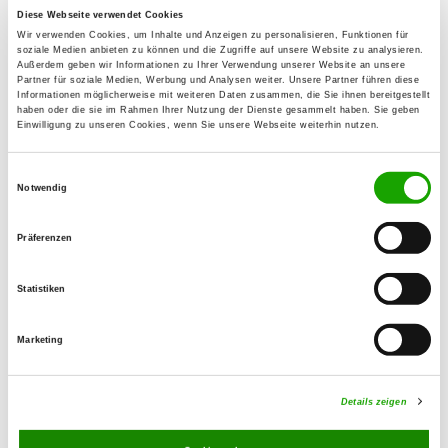
Details
Diese Webseite verwendet Cookies
66440 Blieskastel-Lautzkirchen
Wir verwenden Cookies, um Inhalte und Anzeigen zu personalisieren, Funktionen für
soziale Medien anbieten zu können und die Zugriffe auf unsere Website zu analysieren.
Außerdem geben wir Informationen zu Ihrer Verwendung unserer Website an unsere
OG - Merchweiler/Saar
Partner für soziale Medien, Werbung und Analysen weiter. Unsere Partner führen diese
Informationen möglicherweise mit weiteren Daten zusammen, die Sie ihnen bereitgestellt
Stettingerstr.
haben oder die sie im Rahmen Ihrer Nutzung der Dienste gesammelt haben. Sie geben
Details
Einwilligung zu unseren Cookies, wenn Sie unsere Webseite weiterhin nutzen.
66589 Merchweiler
Einwilligungsauswahl
Notwendig
OG - Neunkirchen/Saar-Haus
Furpach
Präferenzen
Zweibrückerstr.
Details
66538 Neunkirchen
Statistiken
OG - Neunkirchen 1902
Marketing
Zum Kissel 1
Details
66538 Neunkirchen
Details zeigen