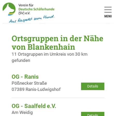
MENU
Ortsgruppen in der Nähe
von Blankenhain
11 Ortsgruppen im Umkreis von 30 km
gefunden
OG - Ranis
Pößnecker Straße
Details
07389 Ranis-Ludwigshof
OG - Saalfeld e.V.
Am Weidig
Details