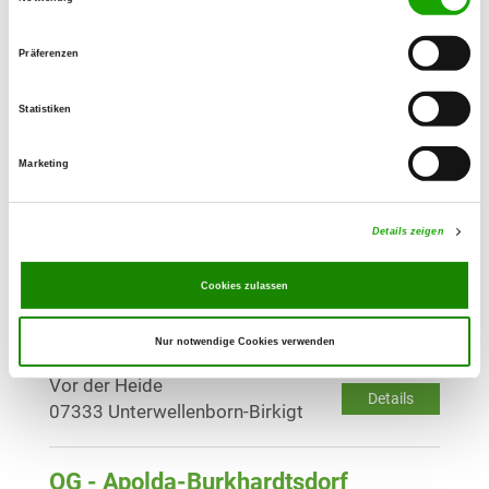
Dr. Dinkler Allee 11 C
Details
07426 Königsee
Präferenzen
OG - Apolda Jahnhöhe
Statistiken
Hermstedter Str.
Details
99510 Apolda
Marketing
OG - Pößneck e.V.
Details zeigen
Am Waldhaus
Details
07387 Krölpa - Zella
Cookies zulassen
Nur notwendige Cookies verwenden
OG - Birkigt
Vor der Heide
Details
07333 Unterwellenborn-Birkigt
OG - Apolda-Burkhardtsdorf