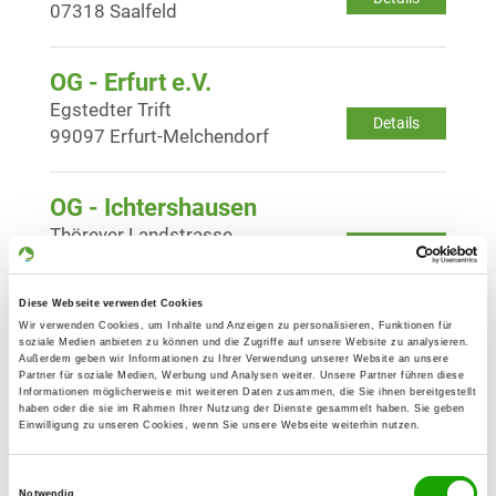
07318 Saalfeld
OG - Erfurt e.V.
Egstedter Trift
Details
99097 Erfurt-Melchendorf
OG - Ichtershausen
Thöreyer Landstrasse
Details
99334 Amt Wachsenburg-
Ichtershausen
Diese Webseite verwendet Cookies
Wir verwenden Cookies, um Inhalte und Anzeigen zu personalisieren, Funktionen für
soziale Medien anbieten zu können und die Zugriffe auf unsere Website zu analysieren.
OG - Sachsenhausen
Außerdem geben wir Informationen zu Ihrer Verwendung unserer Website an unsere
Partner für soziale Medien, Werbung und Analysen weiter. Unsere Partner führen diese
Leutenthaler Str.
Informationen möglicherweise mit weiteren Daten zusammen, die Sie ihnen bereitgestellt
Details
99439 Sachsenhausen
haben oder die sie im Rahmen Ihrer Nutzung der Dienste gesammelt haben. Sie geben
Einwilligung zu unseren Cookies, wenn Sie unsere Webseite weiterhin nutzen.
OG - Königsee/Thür.
Einwilligungsauswahl
Notwendig