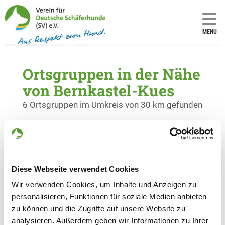
MENU
Ortsgruppen in der Nähe
von Bernkastel-Kues
6 Ortsgruppen im Umkreis von 30 km gefunden
OG - Hunsrück
Am Bahnhof
Details
55483 Unzenberg
Diese Webseite verwendet Cookies
Wir verwenden Cookies, um Inhalte und Anzeigen zu
OG - Kempfeld
personalisieren, Funktionen für soziale Medien anbieten
Am Allenberg
zu können und die Zugriffe auf unsere Website zu
Details
55758 Kempfeld
analysieren. Außerdem geben wir Informationen zu Ihrer