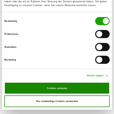
haben oder die sie im Rahmen Ihrer Nutzung der Dienste gesammelt haben. Sie geben
Einwilligung zu unseren Cookies, wenn Sie unsere Webseite weiterhin nutzen.
OG - Sandersleben e.V.
Einwilligungsauswahl
Schlosstr. 25
Notwendig
Details
06456 Arnstein-Sandersleben
Präferenzen
OG - Aken
Mennewitzer Weg
Statistiken
Details
06385 Aken
Marketing
OG - Werdershausen e.V.
Gröbzigerstr.
Details zeigen
Details
06388 Werdershausen
Cookies zulassen
Nur notwendige Cookies verwenden