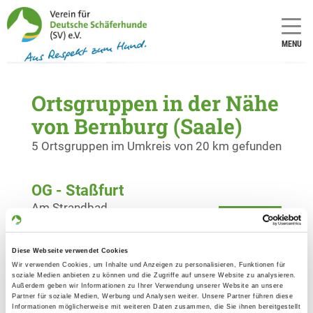
MENU
Ortsgruppen in der Nähe
von Bernburg (Saale)
5 Ortsgruppen im Umkreis von 20 km gefunden
OG - Staßfurt
Am Strandbad
Details
39418 Staßfurt
Diese Webseite verwendet Cookies
OG - Bernburg e.V.
Wir verwenden Cookies, um Inhalte und Anzeigen zu personalisieren, Funktionen für
soziale Medien anbieten zu können und die Zugriffe auf unsere Website zu analysieren.
Teichweg 6
Außerdem geben wir Informationen zu Ihrer Verwendung unserer Website an unsere
Details
Partner für soziale Medien, Werbung und Analysen weiter. Unsere Partner führen diese
06406 Bernburg
Informationen möglicherweise mit weiteren Daten zusammen, die Sie ihnen bereitgestellt